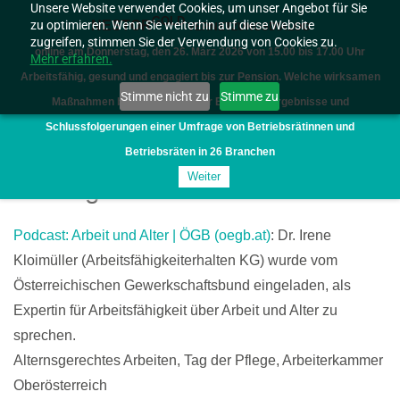
Unsere Website verwendet Cookies, um unser Angebot für Sie
GOLD
zu optimieren. Wenn Sie weiterhin auf diese Website
NESTOR
VERNETZUNGSDIALOG
zugreifen, stimmen Sie der Verwendung von Cookies zu.
online am Donnerstag, den 26. März 2026 von 15.00 bis 17.00 Uhr
Mehr erfahren.
Arbeitsfähig, gesund und engagiert bis zur Pension. Welche wirksamen
Stimme nicht zu
Stimme zu
Maßnahmen braucht es? Erster Einblick in Ergebnisse und
Schlussfolgerungen einer Umfrage von Betriebsrätinnen und
Betriebsräten in 26 Branchen
Weiter
Vorträge und Seminare
Podcast: Arbeit und Alter | ÖGB (oegb.at)
: Dr. Irene
Kloimüller (Arbeitsfähigkeiterhalten KG) wurde vom
Österreichischen Gewerkschaftsbund eingeladen, als
Expertin für Arbeitsfähigkeit über Arbeit und Alter zu
sprechen.
Alternsgerechtes Arbeiten, Tag der Pflege, Arbeiterkammer
Oberösterreich